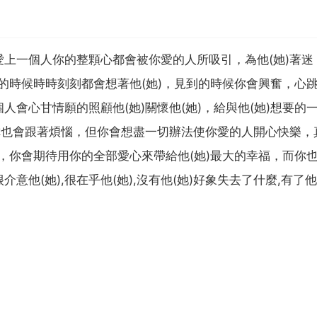
上一個人你的整顆心都會被你愛的人所吸引，為他(她)著迷
到的時候時時刻刻都會想著他(她)，見到的時候你會興奮，心
會心甘情願的照顧他(她)關懷他(她)，給與他(她)想要的
你也會跟著煩惱，但你會想盡一切辦法使你愛的人開心快樂，
沫，你會期待用你的全部愛心來帶給他(她)最大的幸福，而你
意他(她),很在乎他(她),沒有他(她)好象失去了什麼,有了他