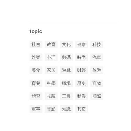
topic
社會
教育
文化
健康
科技
娛樂
心理
數碼
時尚
汽車
美食
家居
遊戲
財經
旅遊
育兒
科學
職場
歷史
寵物
體育
收藏
三農
動漫
國際
軍事
電影
知識
其它