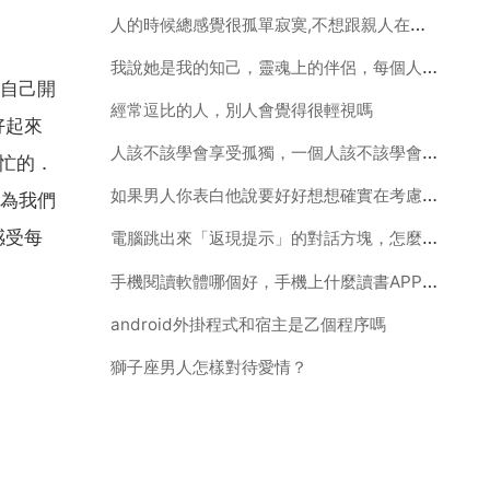
人的時候總感覺很孤單寂寞,不想跟親人在一起,愛胡思亂想,總想大哭,這是不
我說她是我的知己，靈魂上的伴侶，每個人都是孤獨的，認識她很幸運，她會怎麼理解
自己開
經常逗比的人，別人會覺得很輕視嗎
好起來
人該不該學會享受孤獨，一個人該不該學會享受孤獨？
忙的．
如果男人你表白他說要好好想想確實在考慮。但是過一天大晚上跟你說男人其實也害怕孤獨，神馬意思
為我們
感受每
電腦跳出來「返現提示」的對話方塊，怎麼去掉啊？
手機閱讀軟體哪個好，手機上什麼讀書APP最好啊
android外掛程式和宿主是乙個程序嗎
獅子座男人怎樣對待愛情？