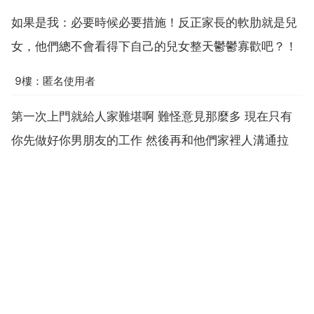
如果是我：必要時候必要措施！反正家長的軟肋就是兒
女，他們總不會看得下自己的兒女整天鬱鬱寡歡吧？！
9樓：匿名使用者
第一次上門就給人家難堪啊 難怪意見那麼多 現在只有
你先做好你男朋友的工作 然後再和他們家裡人溝通拉