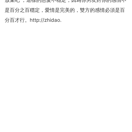
放棄吧 ，這樣的戀愛不穩定，因為你男友對你的感情不
是百分之百穩定，愛情是完美的，雙方的感情必須是百
分百才行。http://zhidao.