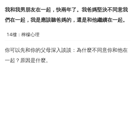
我和我男朋友在一起，快兩年了。我爸媽堅決不同意我
們在一起，我是應該聽爸媽的，還是和他繼續在一起。
14樓：檸檬心理
你可以先和你的父母深入談談：為什麼不同意你和他在
一起？原因是什麼。