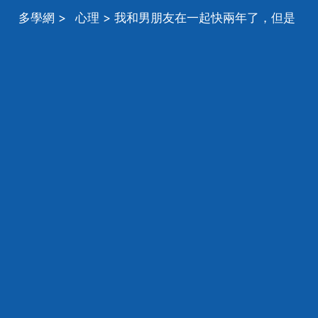
多學網
>
心理
> 我和男朋友在一起快兩年了，但是
家裡所有人都堅決反對我們在一起，我不知道該怎麼辦