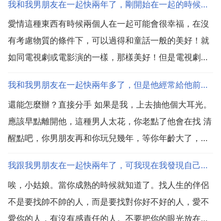
我和我男朋友在一起快兩年了，剛開始在一起的時候特別開心，沒有
愛情這種東西有時候兩個人在一起可能會很幸福，在沒
有考慮物質的條件下，可以過得和童話一般的美好！就
如同電視劇或電影演的一樣，那樣美好！但是電視劇和
電影沒有把人的一生都演出來給觀眾看，只是為了讓人
我和我男朋友在一起快兩年多了，但是他經常給他前女友聯絡，甚至懷裡抱著我還在接她電話還甜言蜜語的簡訊
能覺得愛情多美好！但是兩個人在一起不可能象電視劇
還能怎麼辦？直接分手 如果是我，上去抽他個大耳光。
一樣只為結局而結束，兩個人過得是一生，所以還是要
應該早點離開他，這種男人太花，你老點了他會在找 清
考慮一下物質...
醒點吧，你男朋友再和你玩兒幾年，等你年齡大了，不
要你了，到時候，你怎麼辦呢？我很愛我男朋友，可是
我跟我男朋友在一起快兩年了，可我現在我發現自己不那麼愛他了，我現在真的很矛盾？謝謝大家
他心裡愛著前女友，我跟他在一起的時候他因為想念她
唉，小姑娘。當你成熟的時候就知道了。找人生的伴侶
經常喝醉，醉了就講些她的事給我 是的，既然無法得到
不是要找帥不帥的人，而是要找對你好不好的人，愛不
他的心...
愛你的人，有沒有感責任的人。不要把你的眼光放在別