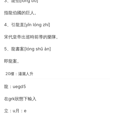
3、龍伯[lóng bó]
指龍伯國的巨人。
4、引龍直[yǐn lóng zhí]
宋代皇帝出巡時前導的樂隊。
5、龍書案[lóng shū àn]
即龍案。
20樓：瀟灑人升
龍：uegd5
在grk狀態下輸入
立：u月：e