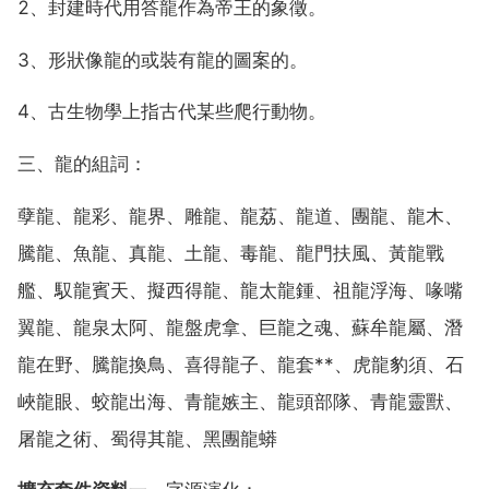
2、封建時代用答龍作為帝王的象徵。
3、形狀像龍的或裝有龍的圖案的。
4、古生物學上指古代某些爬行動物。
三、龍的組詞：
孽龍、龍彩、龍界、雕龍、龍荔、龍道、團龍、龍木、
騰龍、魚龍、真龍、土龍、毒龍、龍門扶風、黃龍戰
艦、馭龍賓天、擬西得龍、龍太龍鍾、祖龍浮海、喙嘴
翼龍、龍泉太阿、龍盤虎拿、巨龍之魂、蘇牟龍屬、潛
龍在野、騰龍換鳥、喜得龍子、龍套**、虎龍豹須、石
峽龍眼、蛟龍出海、青龍嫉主、龍頭部隊、青龍靈獸、
屠龍之術、蜀得其龍、黑團龍蟒