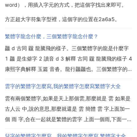
word），用插入字元的方式，把這個字找出來即可。
方正超大字符集字型裡，這個字的位置在2a6a5。
繁體字龍念什麼，三個繁體字龍念什麼？
龘 d 古同 龖 龍騰飛的樣子。三個繁體字的龍是什麼字
1 龘 是生僻字 2 讀音 d 3 解釋 古同 龖 龍騰飛的樣子 4
康熙字典解釋 玉篇 音沓。龍行龘龘也。三個繁體字的
龍構成的字是 龘 龘拼音 d 部首 龍 部外筆畫 32畫 總筆
雲字的繁體字怎麼寫,我的繁體字怎麼寫繁體字大全
畫 48畫 漢字結構 品字形 造字法 會意 釋義 群龍騰飛的
雲有兩個繁體字,如果是天上那個雲,那麼就是 雲 如果是
樣...
古人云 中,說的意思,那麼就還是 雲 簡體 雲 字上面加一
個 雨 字,合在一起就是繁體的雲字 上面一個雨,下面一個
雲 我的繁體字怎麼寫 繁體字大全 我的繁體字是 莪 我的
兒字的繁體字怎麼寫，我的繁體字怎麼寫 繁體字大全