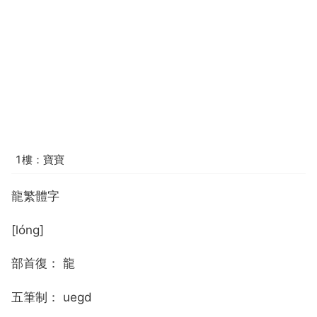
1樓：寶寶
龍繁體字
[lóng]
部首復： 龍
五筆制： uegd