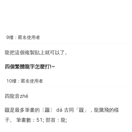
9樓：匿名使用者
龍把這個複製貼上就可以了。
四個繁體龍字怎麼打!~
10樓：匿名使用者
四龍音zhé
龖是最多筆畫的〔龘〕 dá 古同「龖」，龍騰飛的樣
子。 筆畫數：51; 部首：龍;