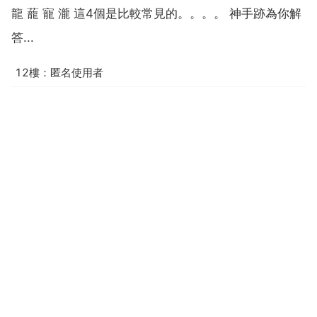
龍 蘢 寵 瀧 這4個是比較常見的。。。。 神手跡為你解
答...
12樓：匿名使用者