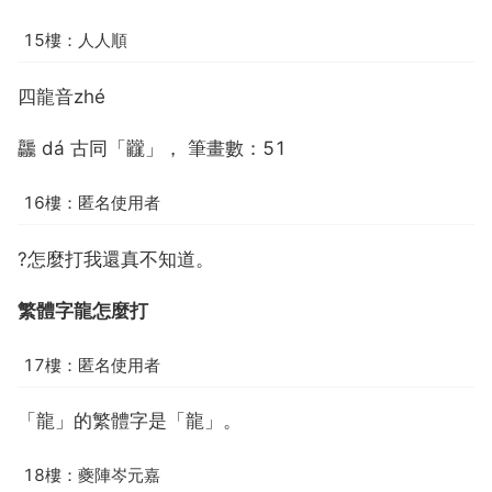
15樓：人人順
四龍音zhé
龘 dá 古同「龖」， 筆畫數：51
16樓：匿名使用者
?怎麼打我還真不知道。
繁體字龍怎麼打
17樓：匿名使用者
「龍」的繁體字是「龍」。
18樓：夔陣岑元嘉