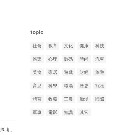
topic
社會
教育
文化
健康
科技
娛樂
心理
數碼
時尚
汽車
美食
家居
遊戲
財經
旅遊
育兒
科學
職場
歷史
寵物
體育
收藏
三農
動漫
國際
軍事
電影
知識
其它
厚度。