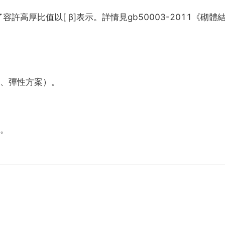
高厚比值以[ β]表示。詳情見gb50003-2011《砌體
案、彈性方案）。
度。