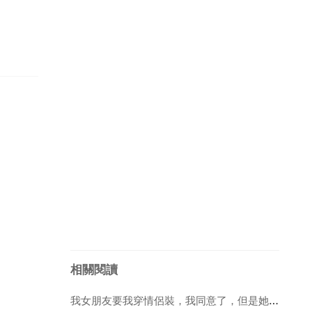
相關閱讀
我女朋友要我穿情侶裝，我同意了，但是她還要我穿情侶鞋，就是現在流行的女學生n字鞋，有點不願意，鞋是