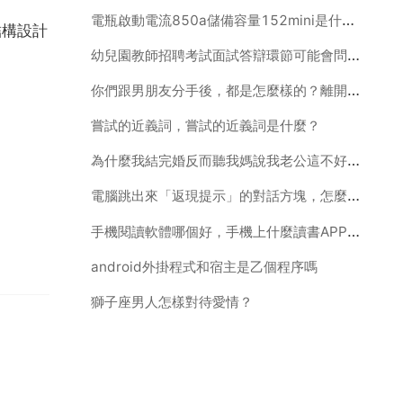
電瓶啟動電流850a儲備容量152mini是什麼電瓶容量是多少安
結構設計
幼兒園教師招聘考試面試答辯環節可能會問哪些問題
你們跟男朋友分手後，都是怎麼樣的？離開這個城市，還是留在這個
嘗試的近義詞，嘗試的近義詞是什麼？
為什麼我結完婚反而聽我媽說我老公這不好那不好，完了我就生氣就跟我老公幹仗，他們看不上不代表我看不上
電腦跳出來「返現提示」的對話方塊，怎麼去掉啊？
手機閱讀軟體哪個好，手機上什麼讀書APP最好啊
android外掛程式和宿主是乙個程序嗎
獅子座男人怎樣對待愛情？