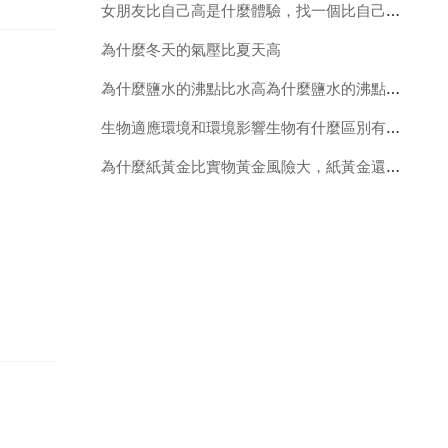
女朋友比自己高是什麼體驗，找一個比自己高的女朋友是一種什麼體驗
為什麼冬天的氣壓比夏天高
為什麼鹽水的沸點比水高為什麼鹽水的沸點比水高，凝固點比水底
生物適應環境和環境影響生物有什麼區別有例項最好
為什麼紙黃金比實物黃金風險大，紙黃金還是實物黃金更適合投資？區別在哪？