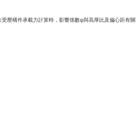
在受壓構件承載力計算時，影響係數φ與高厚比及偏心距有關