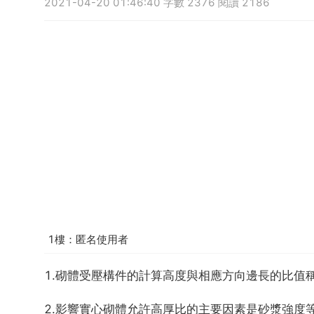
2021-04-20 01:46:40 字數 2376 閱讀 2186
1樓：匿名使用者
1.砌體受壓構件的計算高度與相應方向邊長的比值
2.影響實心砌體允許高厚比的主要因素是砂漿強度