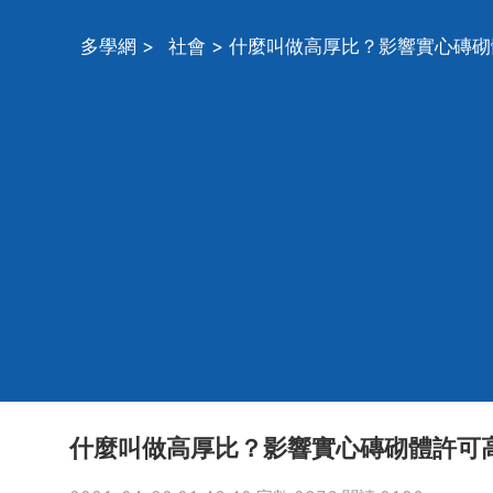
多學網
>
社會
> 什麼叫做高厚比？影響實心磚
什麼叫做高厚比？影響實心磚砌體許可