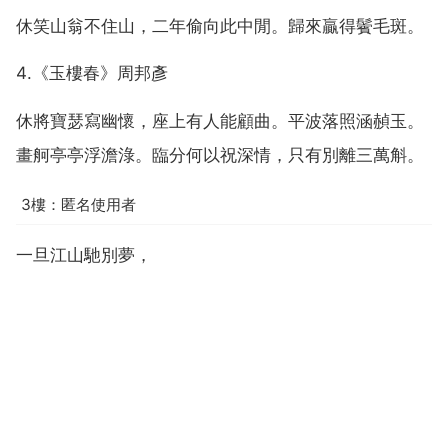
休笑山翁不住山，二年偷向此中閒。歸來贏得鬢毛斑。
4.《玉樓春》周邦彥
休將寶瑟寫幽懷，座上有人能顧曲。平波落照涵赬玉。
畫舸亭亭浮澹淥。臨分何以祝深情，只有別離三萬斛。
3樓：匿名使用者
一旦江山馳別夢，