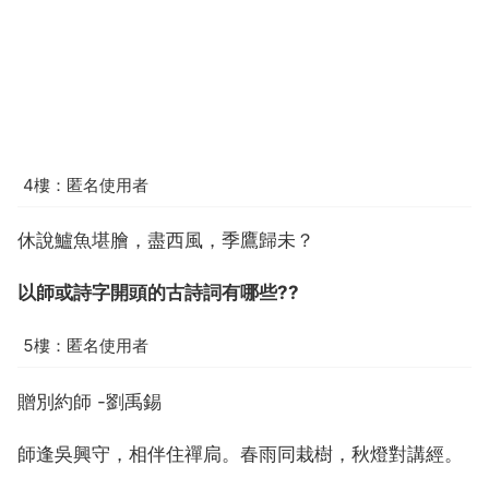
4樓：匿名使用者
休說鱸魚堪膾，盡西風，季鷹歸未？
以師或詩字開頭的古詩詞有哪些??
5樓：匿名使用者
贈別約師 -劉禹錫
師逢吳興守，相伴住禪扃。春雨同栽樹，秋燈對講經。