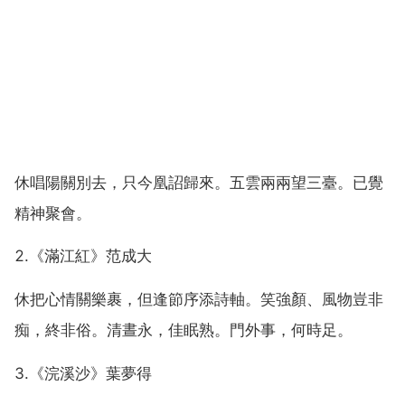
休唱陽關別去，只今凰詔歸來。五雲兩兩望三臺。已覺
精神聚會。
2.《滿江紅》范成大
休把心情關樂裹，但逢節序添詩軸。笑強顏、風物豈非
痴，終非俗。清晝永，佳眠熟。門外事，何時足。
3.《浣溪沙》葉夢得