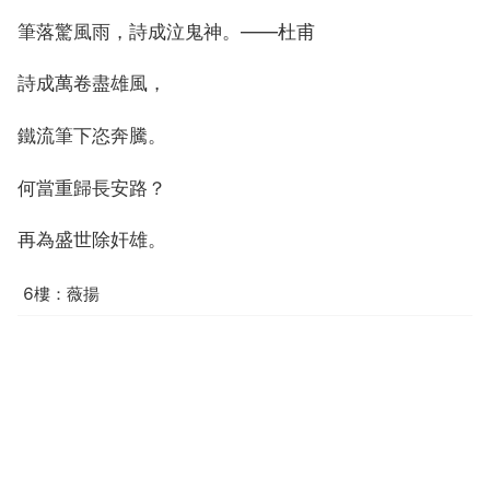
筆落驚風雨，詩成泣鬼神。——杜甫
詩成萬卷盡雄風，
鐵流筆下恣奔騰。
何當重歸長安路？
再為盛世除奸雄。
6樓：薇揚