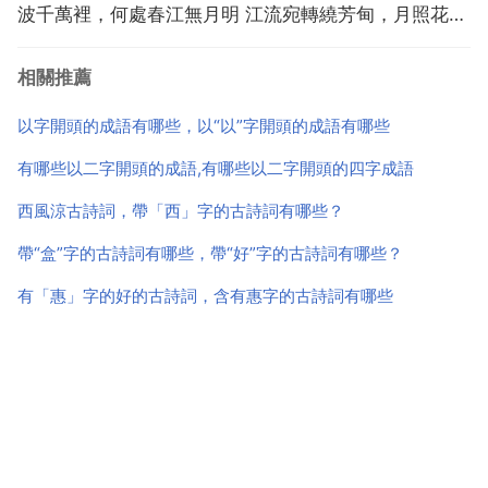
波千萬裡，何處春江無月明 江流宛轉繞芳甸，月照花林
皆似霰 空裡流霜不覺飛，汀上白沙看不見。江天一色無
相關推薦
纖塵，皎皎空中孤月輪。江畔何人初見月？江月何年初
照人？人生代代無窮已，江月年年望相似。望相似 一作
以字開頭的成語有哪些，以“以”字開頭的成語有哪些
...
有哪些以二字開頭的成語,有哪些以二字開頭的四字成語
西風涼古詩詞，帶「西」字的古詩詞有哪些？
帶“盒”字的古詩詞有哪些，帶“好”字的古詩詞有哪些？
有「惠」字的好的古詩詞，含有惠字的古詩詞有哪些