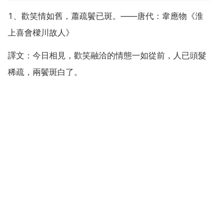
1、歡笑情如舊，蕭疏鬢已斑。——唐代：韋應物《淮
上喜會樑川故人》
譯文：今日相見，歡笑融洽的情態一如從前，人已頭髮
稀疏，兩鬢斑白了。