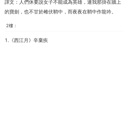
譯文：人們休要說女子不能成為英雄，連我那掛在牆上
的寶劍，也不甘於雌伏鞘中，而夜夜在鞘中作龍吟。
2樓：
1.《西江月》辛棄疾