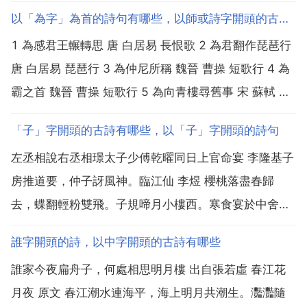
以「為字」為首的詩句有哪些，以師或詩字開頭的古詩詞有哪些
1 為感君王輾轉思 唐 白居易 長恨歌 2 為君翻作琵琶行
唐 白居易 琵琶行 3 為仲尼所稱 魏晉 曹操 短歌行 4 為
霸之首 魏晉 曹操 短歌行 5 為向青樓尋舊事 宋 蘇軾 蝶
戀花 6 為郎憔悴卻羞郎 宋 蘇軾 定風波 7 為問新愁 宋
「子」字開頭的古詩有哪些，以「子」字開頭的詩句
歐陽修 蝶戀花 8 為問新愁 宋 歐陽修 蝶戀花 9 為...
左丞相說右丞相璟太子少傅乾曜同日上官命宴 李隆基子
房推道要，仲子訝風神。臨江仙 李煜 櫻桃落盡春歸
去，蝶翻輕粉雙飛。子規啼月小樓西。寒食宴於中舍別
駕兄弟宅 蘇頲 子推山上歌龍罷，定國門前結駟來。郊
誰字開頭的詩，以中字開頭的古詩有哪些
廟歌辭 讓皇帝廟樂章 奠幣 李舒 子孫拜後，承茲吉蠲。
誰家今夜扁舟子，何處相思明月樓 出自張若虛 春江花
送令狐秀才赴舉 李逢吉 子有雄文藻思繁，齠年射策向...
月夜 原文 春江潮水連海平，海上明月共潮生。灩灩隨