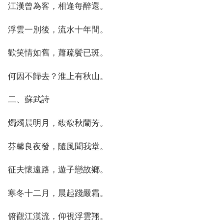
江漢曾為客，相逢每醉還。
浮雲一別後，流水十年間。
歡笑情如舊，蕭疏鬢已斑。
何因不歸去？淮上有秋山。
二、蘇武詩
燭燭晨明月，馥馥秋蘭芳。
芬馨良夜發，隨風聞我堂。
征夫懷遠路，遊子戀故鄉。
寒冬十二月，晨起踐嚴霜。
俯觀江漢流，仰視浮雲翔。