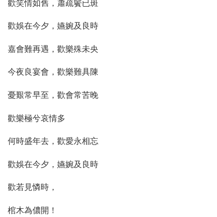
歡笑情如舊，蕭疏鬢已斑
歡娛在今夕，嬿婉及良時
嘉會難再遇，歡樂殊未央
今夜良宴會，歡樂難具陳
憂艱常早至，歡會常苦晚
歡樂極兮哀情多
何時盛年去，歡愛永相忘
歡娛在今夕，嬿婉及良時
歡若見憐時，
棺木為儂開！