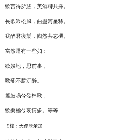
歡言得所憩，美酒聊共揮。
長歌吟松風，曲盡河星稀。
我醉君復樂，陶然共忘機。
當然還有一些如：
歡娛地，思前事，
歌罷不勝沉醉。
簫鼓鳴兮發棹歌，
歡樂極兮哀情多。等等
9樓：天使笨笨加