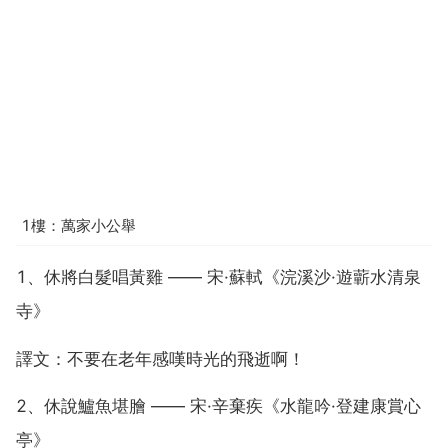
1樓：萬家小公舉
1、休將白髮唱黃雞 —— 宋·蘇軾《浣溪沙·遊蘄水清泉
寺》
譯文：不要在老年感嘆時光的飛逝啊！
2、休說鱸魚堪膾 —— 宋·辛棄疾《水龍吟·登建康賞心
亭》