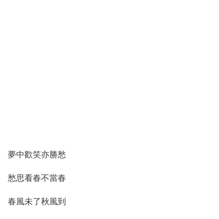
夢中歡笑亦勝愁
愁思看春不當春
春風未了秋風到