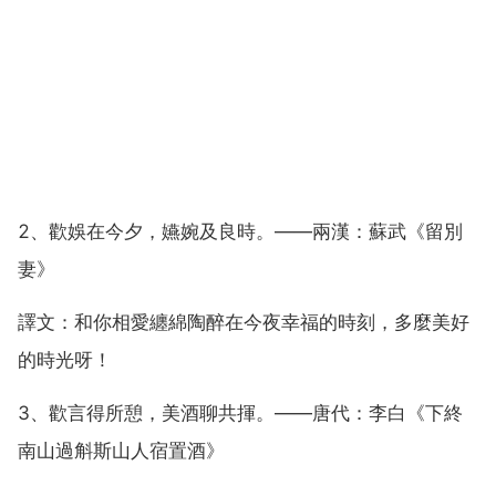
2、歡娛在今夕，嬿婉及良時。——兩漢：蘇武《留別
妻》
譯文：和你相愛纏綿陶醉在今夜幸福的時刻，多麼美好
的時光呀！
3、歡言得所憩，美酒聊共揮。——唐代：李白《下終
南山過斛斯山人宿置酒》