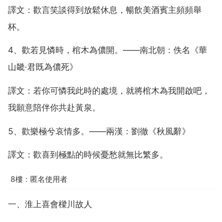
譯文：歡言笑談得到放鬆休息，暢飲美酒賓主頻頻舉
杯。
4、歡若見憐時，棺木為儂開。——南北朝：佚名《華
山畿·君既為儂死》
譯文：若你可憐我此時的處境，就將棺木為我開啟吧，
我願意陪伴你共赴黃泉。
5、歡樂極兮哀情多。——兩漢：劉徹《秋風辭》
譯文：歡喜到極點的時候憂愁就無比繁多。
8樓：匿名使用者
一、淮上喜會樑川故人