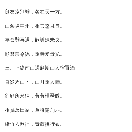
良友遠別離，各在天一方。
山海隔中州，相去悠且長。
嘉會難再遇，歡樂殊未央。
願君崇令德，隨時愛景光。
三、下終南山過斛斯山人宿置酒
暮從碧山下，山月隨人歸。
卻顧所來徑，蒼蒼橫翠微。
相攜及田家，童稚開荊扉。
綠竹入幽徑，青蘿拂行衣。