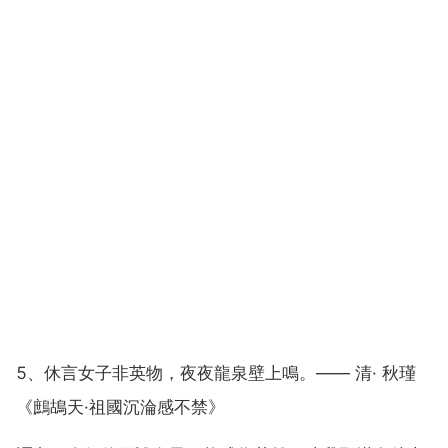
5、休言女子非英物，夜夜龍泉壁上鳴。—— 清· 秋瑾
《鷓鴣天·祖國沉淪感不禁》