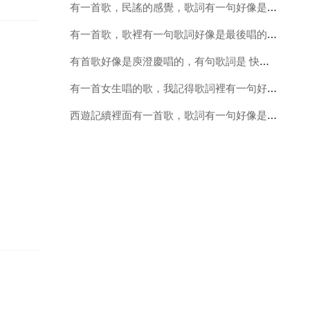
有一首歌，民謠的感覺，歌詞有一句好像是 你是追風的少年啊，在深航坐飛機的時候聽到的，各位有知道的嗎
有一首歌，歌裡有一句歌詞好像是最後唱的這首歌，一男一女唱的，感覺有點粵語普通話的味道，挺熟悉的一首
有首歌好像是庾澄慶唱的，有句歌詞是 快叫媽媽跳一下爸爸一起扭扭，什麼名字
有一首女生唱的歌，我記得歌詞裡有一句好像是，我們的感情就像斷了線的紙嫣。求歌名
西遊記續裡面有一首歌，歌詞有一句好像是「終於經歷了九九八十一