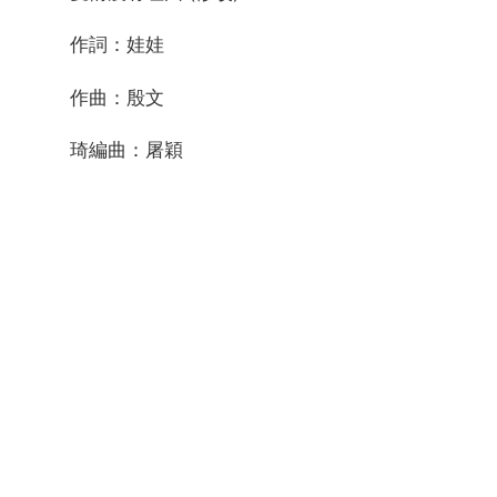
作詞：娃娃
作曲：殷文
琦編曲：屠穎