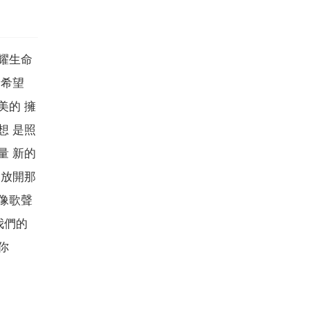
耀生命
的希望
美的 擁
想 是照
量 新的
 放開那
像歌聲
我們的
你