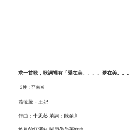
求一首歌，歌詞裡有「愛在美。。。。夢在美。。
3樓：亞南肖
蕭敬騰 - 王妃
作曲：李思菘 填詞：陳鎮川
搖晃的紅酒杯 嘴脣像染著鮮血