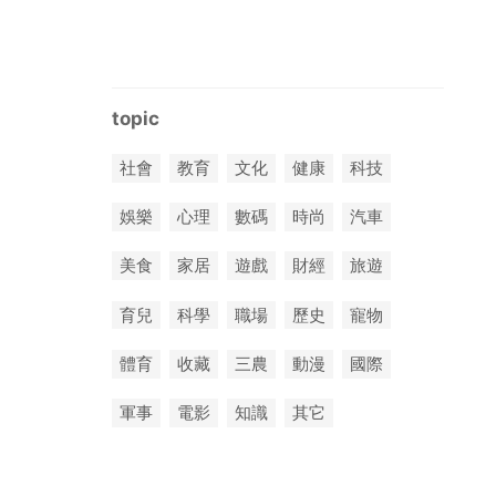
topic
社會
教育
文化
健康
科技
娛樂
心理
數碼
時尚
汽車
美食
家居
遊戲
財經
旅遊
育兒
科學
職場
歷史
寵物
體育
收藏
三農
動漫
國際
軍事
電影
知識
其它