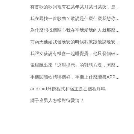
有首歌的歌詞裡有在某年某月某日某夜，是男的唱的，粵語，聲音挺低沉的。。求歌名
我在尋找一首歌曲？歌詞是什麼什麼我想你！你的什麼！具體歌詞記
為什麼想找個關心我在乎我愛我的人就那麼難呢，我不要別的，只要
前兩天他給我發晚安的時候我就跟他說晚安的晚字是代表著我愛
我跟女孩說有機會一起睡覺覺，他只發個破涕為笑的符號表情什麼意思
電腦跳出來「返現提示」的對話方塊，怎麼去掉啊？
手機閱讀軟體哪個好，手機上什麼讀書APP最好啊
android外掛程式和宿主是乙個程序嗎
獅子座男人怎樣對待愛情？