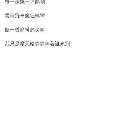
每一步換一陣熱鬧
雲宵飛車瘋狂轉彎
聽一聲顫抖的尖叫
我只是摩天輪靜靜等著誰來到