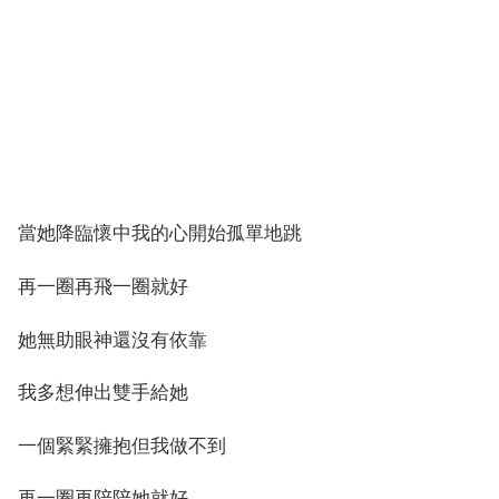
當她降臨懷中我的心開始孤單地跳
再一圈再飛一圈就好
她無助眼神還沒有依靠
我多想伸出雙手給她
一個緊緊擁抱但我做不到
再一圈再陪陪她就好