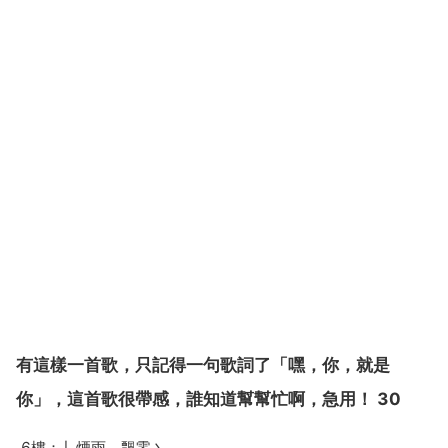
有這樣一首歌，只記得一句歌詞了「嘿，你，就是
你」，這首歌很帶感，誰知道幫幫忙啊，急用！ 30
6樓：丿煙雨灬飄零丶