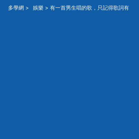
多學網
>
娛樂
> 有一首男生唱的歌，只記得歌詞有
一句是「把我捧在你手心上」，求大神解答，急急急