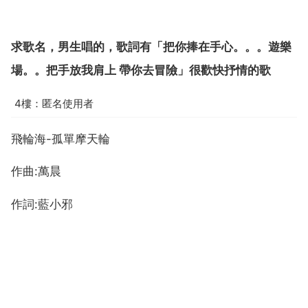
求歌名，男生唱的，歌詞有「把你捧在手心。。。遊樂
場。。把手放我肩上 帶你去冒險」很歡快抒情的歌
4樓：匿名使用者
飛輪海-孤單摩天輪
作曲:萬晨
作詞:藍小邪