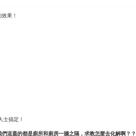
的效果！
人士搞定！
我們這蓋的都是廁所和廚房一牆之隔，求教怎麼去化解啊？？