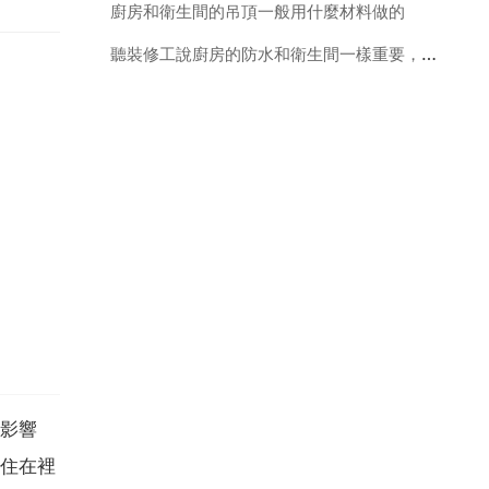
廚房和衛生間的吊頂一般用什麼材料做的
聽裝修工說廚房的防水和衛生間一樣重要，大家給點意見，有沒有可以的牌子產品
影響
住在裡