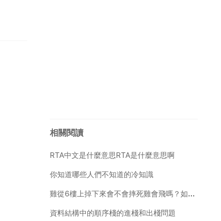
相關閱讀
RTA中文是什麼意思RTA是什麼意思啊
你知道哪些人們不知道的冷知識
雞從6樓上掉下來會不會摔死雞會飛嗎？如果把雞從樓上扔下去，會摔死嗎？
資料結構中的順序棧的進棧和出棧問題