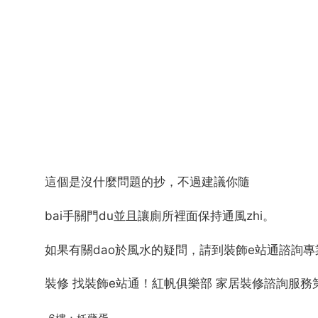
這個是沒什麼問題的抄，不過建議你隨
bai手關門du並且讓廁所裡面保持通風zhi。
如果有關dao於風水的疑問，請到裝飾e站通諮詢
裝修 找裝飾e站通！紅帆俱樂部 家居裝修諮詢服務