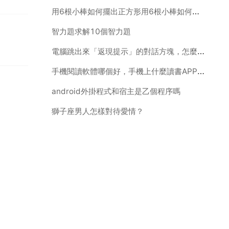
用6根小棒如何擺出正方形用6根小棒如何擺出5個正方形？
智力題求解10個智力題
電腦跳出來「返現提示」的對話方塊，怎麼去掉啊？
手機閱讀軟體哪個好，手機上什麼讀書APP最好啊
android外掛程式和宿主是乙個程序嗎
獅子座男人怎樣對待愛情？