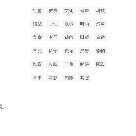
社會
教育
文化
健康
科技
娛樂
心理
數碼
時尚
汽車
美食
家居
遊戲
財經
旅遊
育兒
科學
職場
歷史
寵物
體育
收藏
三農
動漫
國際
軍事
電影
知識
其它
題。