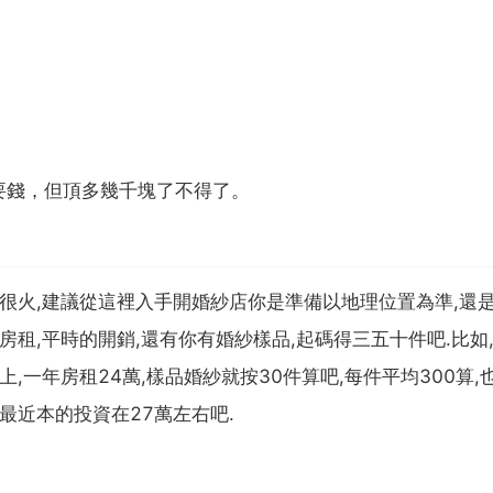
要錢，但頂多幾千塊了不得了。
製很火,建議從這裡入手開婚紗店你是準備以地理位置為準,還
房租,平時的開銷,還有你有婚紗樣品,起碼得三五十件吧.比如
,一年房租24萬,樣品婚紗就按30件算吧,每件平均300算,
最近本的投資在27萬左右吧.