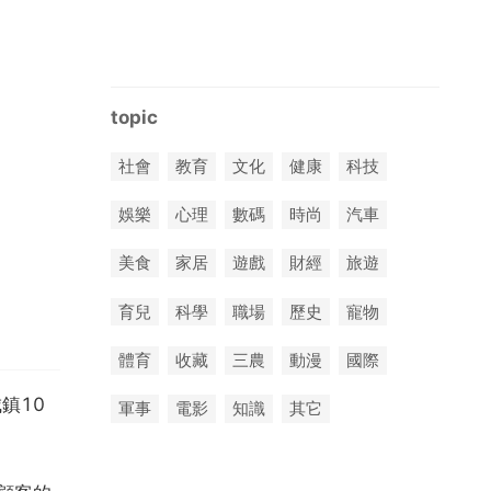
topic
社會
教育
文化
健康
科技
娛樂
心理
數碼
時尚
汽車
美食
家居
遊戲
財經
旅遊
育兒
科學
職場
歷史
寵物
體育
收藏
三農
動漫
國際
鎮10
軍事
電影
知識
其它