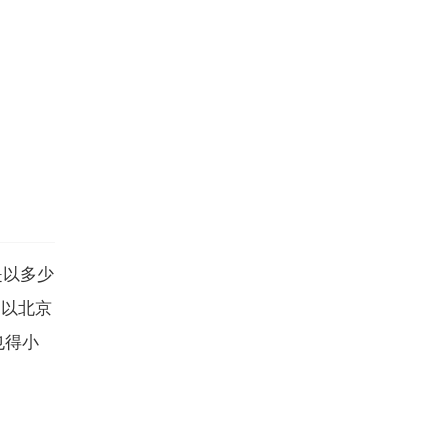
是以多少
,以北京
也得小