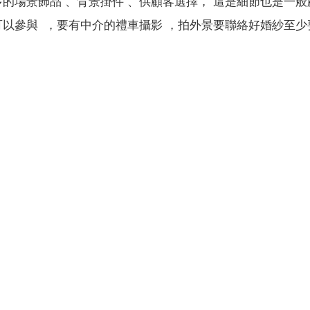
多的場景飾品 、背景掛件 、供顧客選擇， 這是細節也是一般
可以參與 ，要有中介的禮車攝影 ，拍外景要聯絡好婚紗至少
。