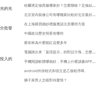
哈爾濱定做西服哪家好？怎麼聯絡？定做結婚西服
光的光
北京室內裝修公司有哪幾家比較好北京最好的裝修公司是哪家？
在上海購買婚紗禮服應該注意哪些方面
分批發
中國政治歷史明星有哪些
蔡依林為什麼能紅這麼多年
電腦跳出來「返現提示」的對話方塊，怎麼去掉啊？
投入的
手機閱讀軟體哪個好，手機上什麼讀書APP最好啊
android外掛程式和宿主是乙個程序嗎
獅子座男人怎樣對待愛情？