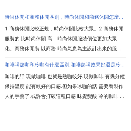
時尚休閒和商務休閒區別，時尚休閒和商務休閒怎麼區分
1 商務休閒比較正規，時尚休閒比較大眾。2 商務休閒
服裝的 比時尚休閒 高，時尚休閒服裝價位更加大眾
化。商務休閒裝 以商務 時尚氣息為主設計出來的服
裝，職業而又偏帶休閒。休閒服 casual wear 是人們在
咖啡喝熱咖和冷咖有什麼區別,咖啡熱喝效果好還是冷喝效果好啊
閒暇生活中從事各種活動所穿的服裝。與sportswear有
咖啡的話 現做咖啡 也就是熱咖較好.現做咖啡 有幾分鐘
相當大比例的重合部分，常常可以互...
保持溫度 能有較好的口感.但如果冰咖的話 需要看製作
人的手藝了.或許會打破這種口感 味覺變酸 冷的咖啡 就
倒了吧 看是哪種 一種冷咖是冷飲,另一種則是它原本是
熱咖因為某原因涼了 曉得了不?都是咖啡,只溫度不同而
已。每個根據自己的喜好,選擇不同溫度...