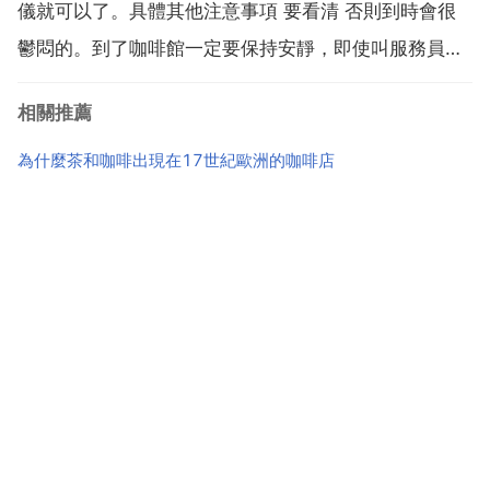
儀就可以了。具體其他注意事項 要看清 否則到時會很
鬱悶的。到了咖啡館一定要保持安靜，即使叫服務員時
也就招手示意就可以，不要大聲喊，那樣你就成焦點
相關推薦
了。加糖攪拌咖啡要輕，同時勺子要做有規律的運動，
或者順時針也可逆時針，但不要過快。千萬不要裝秀氣
為什麼茶和咖啡出現在17世紀歐洲的咖啡店
用咖啡勺喝咖...