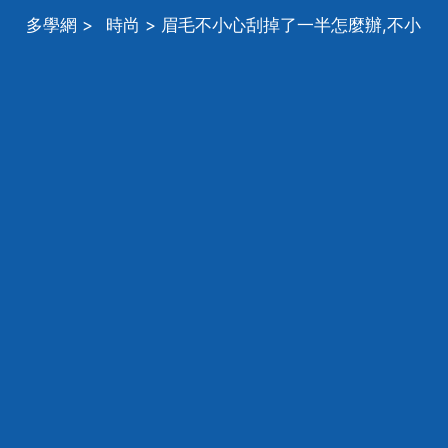
多學網
>
時尚
> 眉毛不小心刮掉了一半怎麼辦,不小
心颳了一邊眉毛怎麼辦