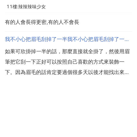
11樓:辣辣辣味少女
有的人會長得更密,有的人不會長
我不小心把眉毛刮掉了一半我不小心把眉毛刮掉了一半，怎樣可以快速讓他長出來
如果可欣掛掉一半的話，那麼直接就全掛了，然後用眉
筆把它刮一下正好可以按照自己喜歡的方式來裝飾一
下。因為眉毛的話肯定要過個很多天以後才能找出來
吧。所以說這也是你自己為自己設計眉型的一個很好
的。有機會一定要把握住。擦睫毛修護液吧 擦上去之後
再按摩一下 如果真的很介意可以用眉筆在缺角的地方補
救 可以請媽媽...