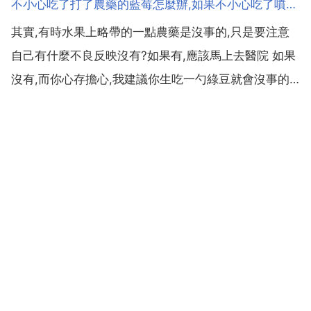
不小心吃了打了農藥的藍莓怎麼辦,如果不小心吃了噴了農藥的水果怎麼辦
眉毛刮掉了,還會重新長出來的,自身新陳代謝,生長髮育
其實,有時水果上略帶的一點農藥是沒事的,只是要注意
所以眉毛會再長的,而且長得更茂密 如果眉毛颳了的...
自己有什麼不良反映沒有?如果有,應該馬上去醫院 如果
沒有,而你心存擔心,我建議你生吃一勺綠豆就會沒事的
如果不小心吃了噴了農藥的水果怎麼辦?不用擔心。偶
爾一兩次無所謂的,現在的農藥基本上是低毒農藥,想買
高毒農藥還不太買呢。噴藥時農藥已被稀釋,在果面上...