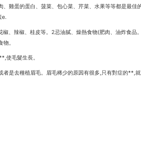
肉、雞蛋的蛋白、菠菜、包心菜、芹菜、水果等等都是最佳的
e.
花椒、辣椒、桂皮等。2忌油膩、燥熱食物(肥肉、油炸食品
食物。
*,使毛髮生長。
或者是去種植眉毛。眉毛稀少的原因有很多,只有對症的**,