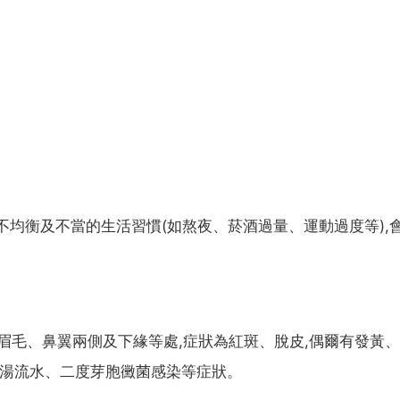
不均衡及不當的生活習慣(如熬夜、菸酒過量、運動過度等),
、眉毛、鼻翼兩側及下緣等處,症狀為紅斑、脫皮,偶爾有發黃
流湯流水、二度芽胞黴菌感染等症狀。