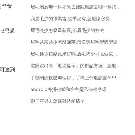
**食
眉毛屬於哪一科如果去醫院應該去哪一科我眉毛脫落了
我眉毛少的很厲害,幾乎沒有,怎麼讓它長
眉毛淡少怎麼重新長,治眉毛少的方法
。3忌過
眉毛越來越少怎麼回事,怎樣讓眉毛變濃變黑
眉毛稀少植髮效果好嗎,眉毛稀少可以做克隆眉嗎
電腦跳出來「返現提示」的對話方塊，怎麼去掉啊？
就可達到
手機閱讀軟體哪個好，手機上什麼讀書APP最好啊
android外掛程式和宿主是乙個程序嗎
獅子座男人怎樣對待愛情？