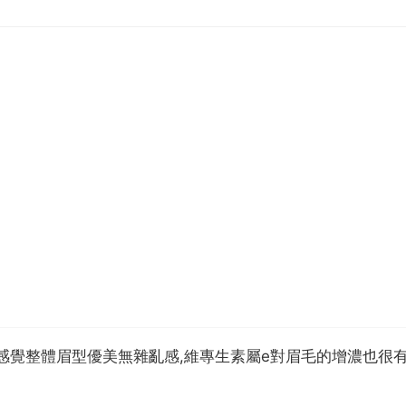
感覺整體眉型優美無雜亂感,維專生素屬e對眉毛的增濃也很