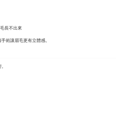
眉毛長不出來
個手術讓眉毛更有立體感。
密。