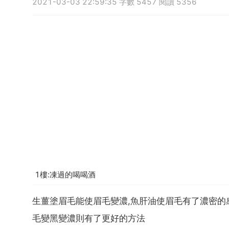
2021-03-03 22:59:35 字數 5457 閱讀 5356
1樓:凍過的喝喝酒
生薑塗眉毛能使眉毛變濃,魚肝油使眉毛有了濃密的
毛變黑變濃則有了更好的方法