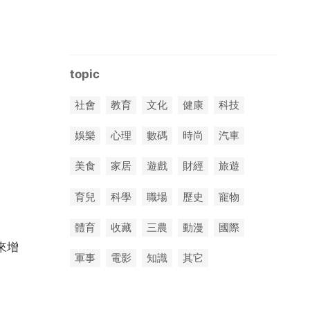
topic
社會
教育
文化
健康
科技
娛樂
心理
數碼
時尚
汽車
美食
家居
遊戲
財經
旅遊
育兒
科學
職場
歷史
寵物
體育
收藏
三農
動漫
國際
來增
軍事
電影
知識
其它
。